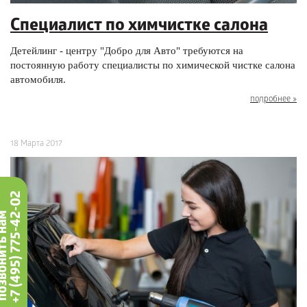
Специалист по химчистке салона
Детейлинг - центру "Добро для Авто" требуются на
постоянную работу специалисты по химической чистке салона
автомобиля.
подробнее »
18 Марта 2017
+7 (495) 775-42-02
вонить нам