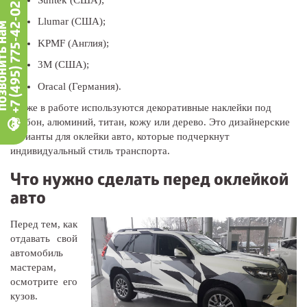
+7 (495) 775-42-02
Llumar (США);
вонить нам
KPMF (Англия);
3М (США);
Oracal (Германия).
Также в работе используются декоративные наклейки под
карбон, алюминий, титан, кожу или дерево. Это дизайнерские
варианты для оклейки авто, которые подчеркнут
индивидуальный стиль транспорта.
Что нужно сделать перед оклейкой
авто
Перед тем, как
отдавать свой
автомобиль
мастерам,
осмотрите его
кузов.