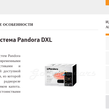
И
Е ОСОБЕННОСТИ
А
истема Pandora DXL
истем
Pandora
временными
истиками и
й доступной
, из которой
 радиореле
мком капота.
тоинствами