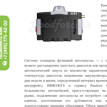
Pa
см
дос
что
+7 (495) 775-42-02
ваш
вонить нам
сиг
доп
ряд
бес
Система оснащена функцией автозапуска — с 
можете дистанционно запускать двигатель или про
автоматический запуск по множеству параметров
температура двигателя, напряжение аккумулятора
дни недели и время, определенный интервал времен
интерфейсу IMMO/KEY и сервису Pandora
большинства автомобилей, присутствующих на
рынке, подключение автозапуска не потребует «
ключом, изготовления его дубликатов или п
дорогостоящих внешних обходчиков. Обход иммоби