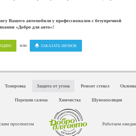
нгу Вашего автомобиля у профессионалов с безупречной
мпании «Добро для авто»!
или
ТАЦИЮ
ЗАКАЗАТЬ ЗВОНОК
Тонировка
Защита от угона
Ремонт стекол
Оклеив
Перешив салона
Химчистка
Шумоизоляция
ским проспектом
Работаем ежедне