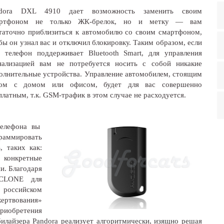
ndora DXL 4910 дает возможность заменить своим
артфоном не только ЖК-брелок, но и метку — вам
таточно приблизиться к автомобилю со своим смартфоном,
бы он узнал вас и отключил блокировку. Таким образом, если
 телефон поддерживает Bluetooth Smart, для управления
нализацией вам не потребуется носить с собой никакие
олнительные устройства. Управление автомобилем, стоящим
ом с домом или офисом, будет для вас совершенно
платным, т.к. GSM-трафик в этом случае не расходуется.
телефона вы
граммировать
, таких как:
, конкретные
и. Благодаря
 CLONE для
 российском
жертвования»
риобретения
лайзера Pandora реализует алгоритмически, изящно решая