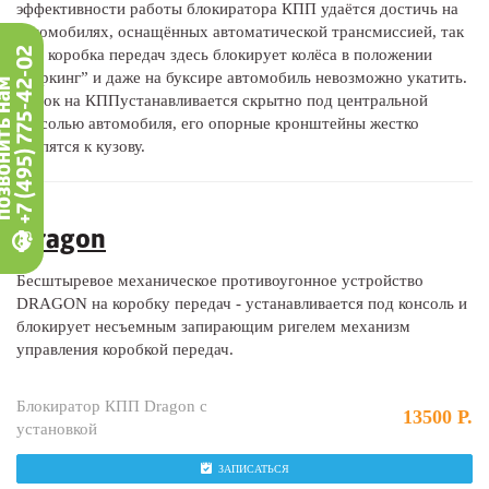
эффективности работы блокиратора КПП удаётся достичь на
автомобилях, оснащённых автоматической трансмиссией, так
+7 (495) 775-42-02
как коробка передач здесь блокирует колёса в положении
“паркинг” и даже на буксире автомобиль невозможно укатить.
вонить нам
Замок на КППустанавливается скрытно под центральной
консолью автомобиля, его опорные кронштейны жестко
крепятся к кузову.
Dragon
Бесштыревое механическое противоугонное устройство
DRAGON на коробку передач - устанавливается под консоль и
блокирует несъемным запирающим ригелем механизм
управления коробкой передач.
Блокиратор КПП Dragon с
13500 Р.
установкой
ЗАПИСАТЬСЯ